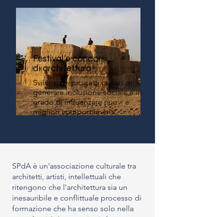
Festival e concorsi
di architettura
Sviluppare progetti capaci di
generare inclusione sociale e in
grado di influenzare nuovi e
migliori comportamenti.
SPdA è un'associazione culturale tra
architetti, artisti, intellettuali che
ritengono che l'architettura sia un
inesauribile e conflittuale processo di
formazione che ha senso solo nella