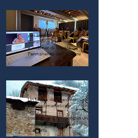
Un'unica piattaforma online
per assistere in diretta
streaming a seminari, eventi
e webinar di Scuola
Permanente dell'Abitare
Un luogo dove architettura,
cultura umanistica e
tecniche
costruttive si fondono in un
percorso di crescita e
scoperta.