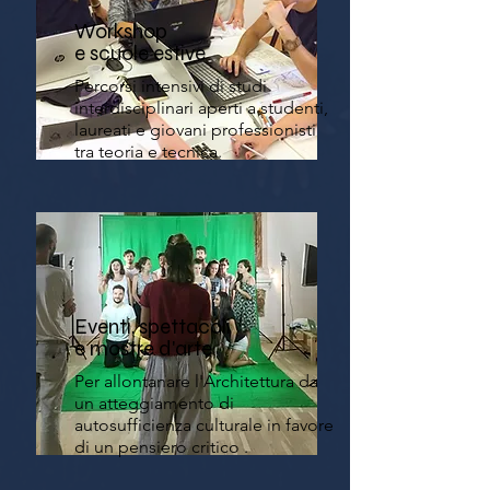
Workshop
e scuole estive
Percorsi intensivi di studi
interdisciplinari aperti a studenti,
laureati e giovani professionisti
tra teoria e tecnica.
Eventi, spettacoli
e mostre d'arte
Per allontanare l'Architettura da
un atteggiamento di
autosufficienza culturale in favore
di un pensiero critico .