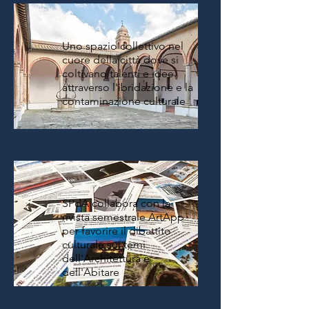
Uno spazio collettivo nel
cuore della città dove si
coltivano talenti e idee
attraverso l'ibridazione e la
contaminazione culturale
SPdA collabora con la
rivista semestrale ArtApp
per favorire il dibattito
culturale sui temi
dell'Architettura e
dell'Abitare