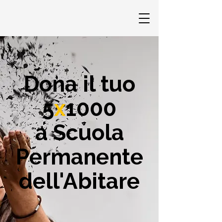
Dona il tuo
5
x
1000
a Scuola
Permanente
dell'Abitare