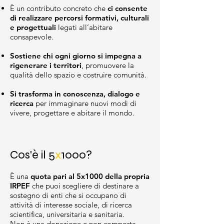
È un contributo concreto che
ci consente
di realizzare percorsi formativi, culturali
e progettuali
legati all’abitare
consapevole.
Sostiene chi ogni giorno si impegna a
rigenerare i territori
, promuovere la
qualità dello spazio e costruire comunità.
Si trasforma in conoscenza, dialogo e
ricerca
per immaginare nuovi modi di
vivere, progettare e abitare il mondo.
Cos'è il 5
x
1000?
È una
quota pari al 5x1000 della propria
IRPEF
che puoi scegliere di destinare a
sostegno di enti che si occupano di
attività di interesse sociale, di ricerca
scientifica, universitaria e sanitaria.
Non è una donazione e non comporta