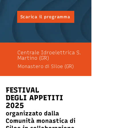
Scarica il programma
Centrale Idroelettrica S.
Martino (GR)
Monastero di Siloe (GR)
FESTIVAL
DEGLI APPETITI
2025
organizzato dalla
Comunità monastica di