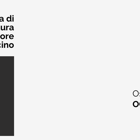
a di
tura
uore
cino
Os
O