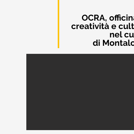
OCRA, officin
creatività e cul
nel c
di Montal