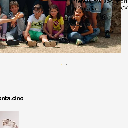
interessi tra laboratori
fotografia e sport a 
Scopri di più
ntalcino