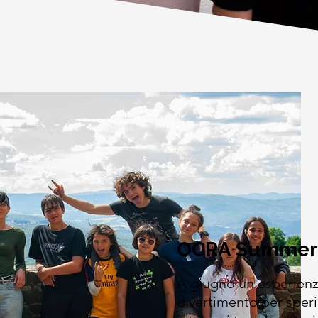
OCRA Summer
A giugno un'esperienze
divertimento per speri