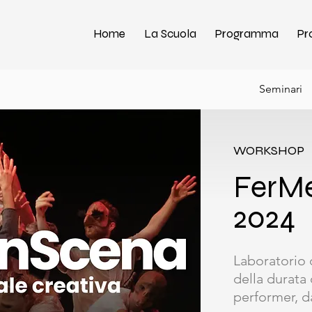
Home
La Scuola
Programma
Pr
Seminari
WORKSHOP
FerM
2024
Laboratorio 
della durata d
performer, d