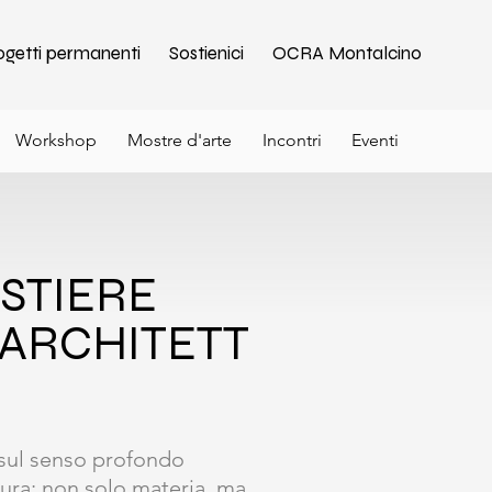
ogetti permanenti
Sostienici
OCRA Montalcino
Workshop
Mostre d'arte
Incontri
Eventi
ESTIERE
'ARCHITETT
sul senso profondo
tura: non solo materia, ma