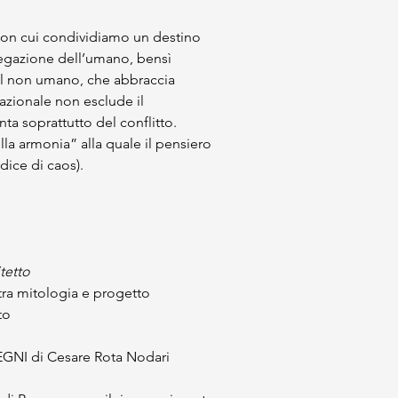
, con cui condividiamo un destino 
negazione dell’umano, bensì 
 il non umano, che abbraccia 
elazionale non esclude il 
enta soprattutto del conflitto. 
lla armonia” alla quale il pensiero 
adice di caos).
itetto
 tra mitologia e progetto
to 
SEGNI di Cesare Rota Nodari