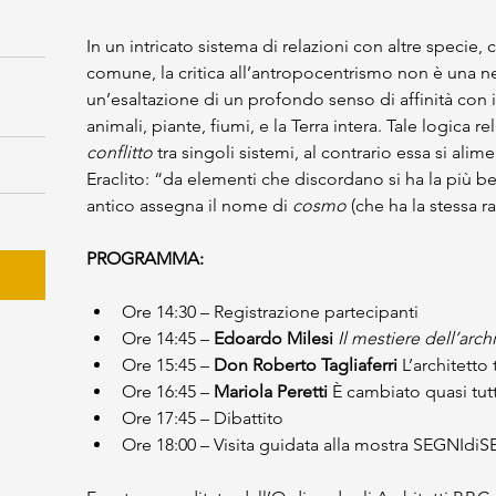
In un intricato sistema di relazioni con altre specie
comune, la critica all’antropocentrismo non è una 
un’esaltazione di un profondo senso di affinità con
animali, piante, fiumi, e la Terra intera. Tale logica r
conflitto
 tra singoli sistemi, al contrario essa si alim
Eraclito: “da elementi che discordano si ha la più be
antico assegna il nome di 
cosmo 
(che ha la stessa r
PROGRAMMA:
Ore 14:30 – Registrazione partecipanti
Ore 14:45 – 
Edoardo Milesi 
Il mestiere dell’arch
Ore 15:45 – 
Don Roberto Tagliaferri 
L’architetto
Ore 16:45 – 
Mariola Peretti
 È cambiato quasi tut
Ore 17:45 – Dibattito
Ore 18:00 – Visita guidata alla mostra SEGNIdi