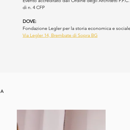
Evento accreditato dall’Ordine degli Architetti P.P.
di n. 4 CFP
DOVE:
Fondazione Legler per la storia economica e social
Via Legler 14, Brembate di Sopra BG
MA