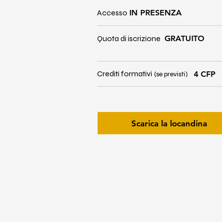
Accesso
IN PRESENZA
Quota di iscrizione
GRATUITO
Crediti formativi
4 CFP
(se previsti)
Scarica la locandina