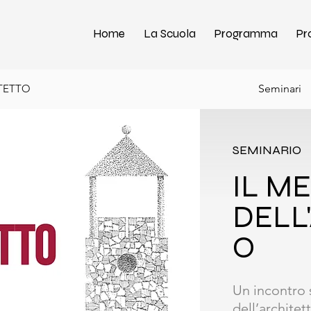
Home
La Scuola
Programma
Pr
ITETTO
Seminari
SEMINARIO
IL M
DELL
O
Un incontro 
dell’architet