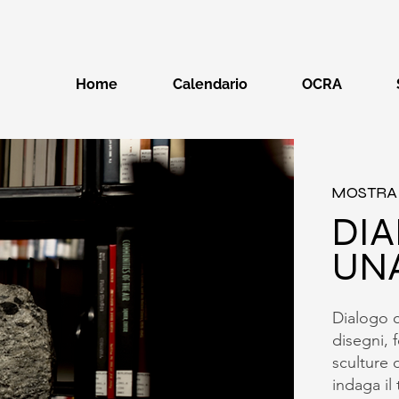
Home
Calendario
OCRA
MOSTRA 
DI
UNA
Dialogo c
disegni, f
sculture 
indaga il