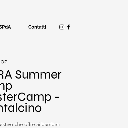
SPdA
Contatti
HOP
RA Summer
mp
terCamp -
talcino
estivo che offre ai bambini