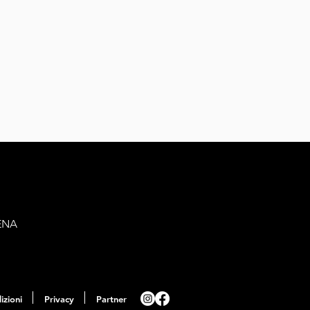
IENA
izioni
Privacy
Partner