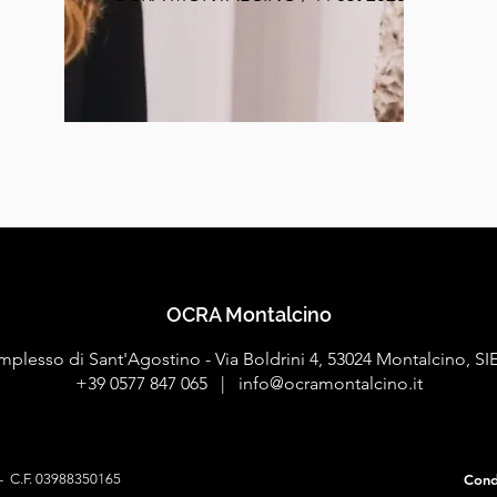
OCRA Montalcino
plesso di Sant'Agostino -
Via Boldrini 4, 53024 Montalcino, S
+39 0577 847 065 |
info@ocramontalcino.it
e - C.F. 03988350165
Cond