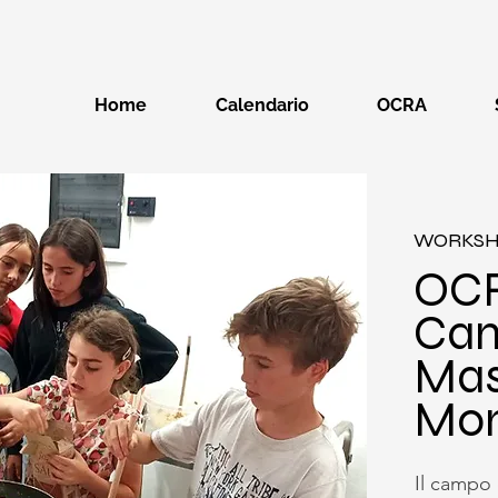
Home
Calendario
OCRA
WORKS
OC
Ca
Mas
Mon
Il campo 