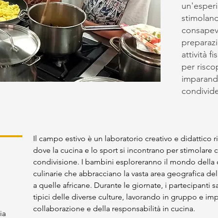
un'esperi
stimoland
consapevo
preparazio
attività f
per riscop
imparando
condivide
Il campo estivo è un laboratorio creativo e didattico ri
dove la cucina e lo sport si incontrano per stimolare
condivisione. I bambini esploreranno il mondo della 
culinarie che abbracciano la vasta area geografica de
a quelle africane. Durante le giornate, i partecipanti s
tipici delle diverse culture, lavorando in gruppo e im
collaborazione e della responsabilità in cucina.
ia