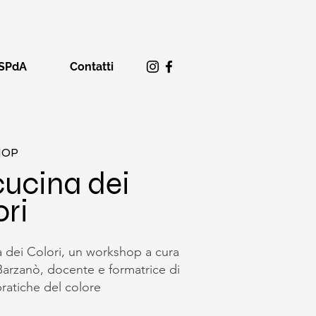
SPdA
Contatti
HOP
cucina dei
ori
 dei Colori, un workshop a cura
Barzanò, docente e formatrice di
pratiche del colore