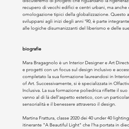
discuteremo di progetti che riguardano la rigenera
recupero di vecchi edifici e centri urbani, ma anch
omologazione tipici della globalizzazione. Questo att
svilupparsi agli inizi degli anni ’90, è parte integrant
alle logiche disumanizzanti del liberismo e delle sue
biografie 
Mara Bragagnolo è un Interior Designer e Art Directo
e progetti con un focus sul design inclusivo e access
completato la sua formazione laureandosi in Interi
of Art. Successivamente, si è specializzata in Olfacti
Inclusiva. La sua formazione poliedrica riflette il s
vanno al di là dell'aspetto estetico, con un particolare
sensorialità e il benessere attraverso il design.
Martina Frattura, classe 2020 dei 40 under 40 lighting 
itinerante "A Beautiful Light" che l'ha portata in diec