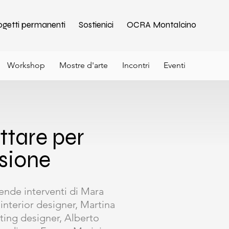
ogetti permanenti
Sostienici
OCRA Montalcino
Workshop
Mostre d'arte
Incontri
Eventi
ttare per
usione
rende interventi di Mara
interior designer, Martina
hting designer, Alberto