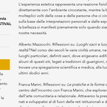
L'esperienza estetica rappresenta una reazione fisio
direttamente con l'ambiente circostante, mentre la b
molteplici volti delle cose e delle persone che ci c
evia
sulla base delle interpretazioni personali e dalle e
ESTIVAL
la bellezza si manifesti pienamente solo quando siam
nostre necessità.
Alberto Mazzocchi. Riflessioni su: 
Luoghi sacri e luo
realtà?
 Nel corso dei secoli le varie civiltà umane, ne
luoghi particolari, definiti sacri, dove erigevano edif
alcuni di questi siti, legati a tradizioni di guarigioni,
trovare una spiegazione scientifica e medica, alla luc
ultimi dodici anni.
le
L
mento
Franca Marini. Riflessioni su: 
Le pratiche e le forme d
e
centro dell’incontro con Franca Marini, che esplorerà
dell’arte comunitaria e relazionale. Attraverso la pre
 le
nati e sviluppatisi al di fuori delle reti istituzionali e 