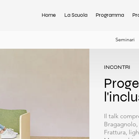
Home
La Scuola
Programma
Pr
Seminari
INCONTRI
Proge
l'incl
Il talk comp
Bragagnolo, 
Frattura, lig