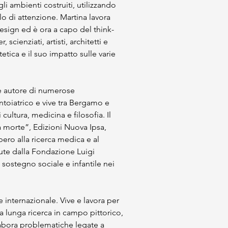
gli ambienti costruiti, utilizzando 
lo di attenzione. Martina lavora 
esign ed è ora a capo del think-
enziati, artisti, architetti e 
etica e il suo impatto sulle varie 
è autore di numerose 
toiatrico e vive tra Bergamo e 
ultura, medicina e filosofia. Il 
a morte”, Edizioni Nuova Ipsa, 
ro alla ricerca medica e al 
ute dalla Fondazione Luigi 
sostegno sociale e infantile nei 
 internazionale. Vive e lavora per 
 lunga ricerca in campo pittorico, 
elabora problematiche legate a 