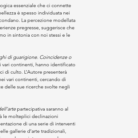
logica essenziale che ci connette 
ellezza è spesso individuata nei 
ircondano. La percezione modellata 
sperienze pregresse, suggerisce che 
o in sintonia con noi stessi e le 
ghi di guarigione. Coincidenze o 
i vari continenti, hanno identificato 
ici di culto. L’Autore presenterà 
 nei vari continenti, cercando di 
e delle sue ricerche svolte negli 
ell’arte 
partecipativa saranno al 
 le molteplici declinazioni 
sentazione di una serie di interventi 
delle gallerie d’arte tradizionali, 