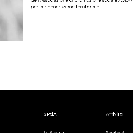
dell’Associazione di promozione sociale ASISA
per la rigenerazione territoriale.
SPdA
Attività
La Scuola
Seminari