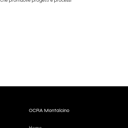
 che promuove progetti e processi
OCRA Montalcino
Home