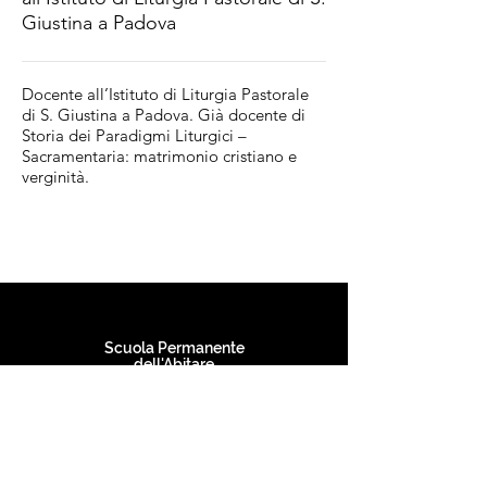
Giustina a Padova
Docente all’Istituto di Liturgia Pastorale
di S. Giustina a Padova. Già docente di
Storia dei Paradigmi Liturgici –
Sacramentaria: matrimonio cristiano e
verginità.
Scuola Permanente
dell'Abitare
SEDE LEGALE
Via Valle del Muto 25, 24021 Albino (BG)
SEDE OPERATIVA
Via Boldrini 4, 53024 Montalcino (SI)