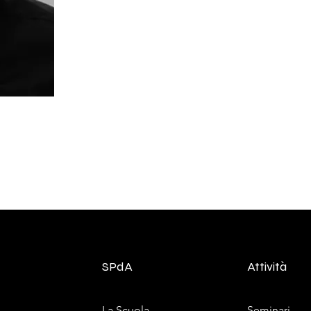
SPdA
Attività
La Scuola
Seminari