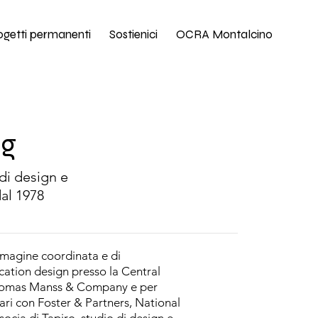
ogetti permanenti
Sostienici
OCRA Montalcino
ng
 di design e
dal 1978
mmagine coordinata e di
cation design presso la Central
 Thomas Manss & Company e per
 vari con Foster & Partners, National