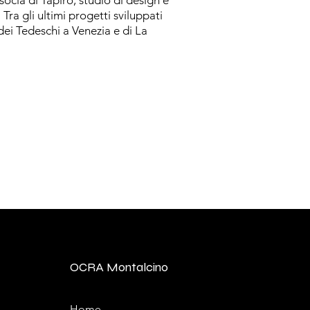
socia di Tapiro, studio di design e
Tra gli ultimi progetti sviluppati
dei Tedeschi a Venezia e di La
OCRA Montalcino
Home