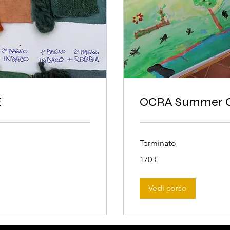
E
OCRA Summer 
Terminato
170
170 €
euro
Vedi corso