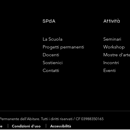
SPdA
Attività
La Scuola
Seminari
Progetti permanenti
Workshop
Docenti
Mostre d'art
Sostienici
Incontri
Contatti
Eventi
rmanente dell'Abitare. Tutti i diritti riservati / CF 03988350165
|
|
ie
Condizioni d'uso
Accessibilità