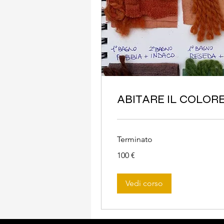
ABITARE IL COLOR
Terminato
100
100 €
euro
Vedi corso