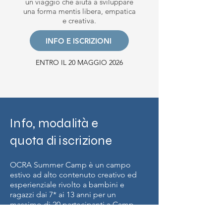
un viaggio che aiuta a sviluppare
una forma mentis libera, empatica
e creativa.
INFO E ISCRIZIONI
ENTRO IL 20 MAGGIO 2026
Info, modalità e
quota di iscrizione
OCRA Summer Camp è un campo
estivo ad alto contenuto creativo ed
esperienziale rivolto a bambini e
ragazzi dai 7* ai 13 anni per un
massimo di 20 partecipanti a Camp.
Si svolge ogni anno nel mese di