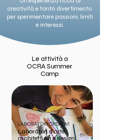
Un'esperienza ricca di
creatività e tanto divertimento
per sperimentare passioni, limiti
e interessi.
Le attività a
OCRA Summer
Camp
LABORATORI CREATIVI
Laboratori d'arte,
architettura e design